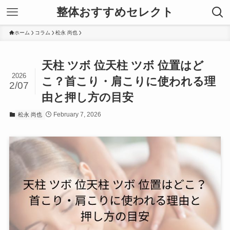
整体おすすめセレクト
ホーム
コラム
松永 尚也
天柱 ツボ 位天柱 ツボ 位置はど
2026
こ？首こり・肩こりに使われる理
2/07
由と押し方の目安
February 7, 2026
松永 尚也