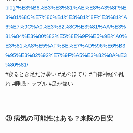
blog/%E8%B6%B3%E3%81%AE%E8%A3%8F%E
3%81%8C%E7%86%B1%E3%81%8F%E3%81%A
6%E7%9C%A0%E3%82%8C%E3%81%AA%E3%
81%84%E3%80%82%E5%8E%9F%E5%9B%A0%
E3%81%A8%E5%AF%BE%E7%AD%96%E6%B3
%95%E3%82%92%E7%9F%A5%E3%82%8A%E3
%80%81/
#寝るとき足だけ暑い #足のほてり #自律神経の乱
れ #睡眠トラブル #足が熱い
③ 病気の可能性はある？来院の目安