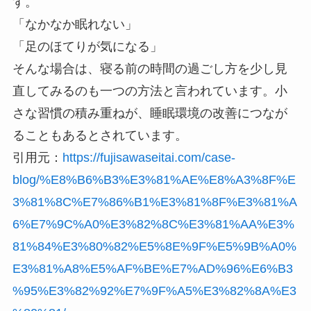
す。
「なかなか眠れない」
「足のほてりが気になる」
そんな場合は、寝る前の時間の過ごし方を少し見
直してみるのも一つの方法と言われています。小
さな習慣の積み重ねが、睡眠環境の改善につなが
ることもあるとされています。
引用元：
https://fujisawaseitai.com/case-
blog/%E8%B6%B3%E3%81%AE%E8%A3%8F%E
3%81%8C%E7%86%B1%E3%81%8F%E3%81%A
6%E7%9C%A0%E3%82%8C%E3%81%AA%E3%
81%84%E3%80%82%E5%8E%9F%E5%9B%A0%
E3%81%A8%E5%AF%BE%E7%AD%96%E6%B3
%95%E3%82%92%E7%9F%A5%E3%82%8A%E3