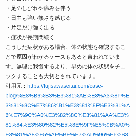
・足のしびれや痛みを伴う
・日中も強い熱さを感じる
・片足だけ強く出る
・症状が長期間続く
こうした症状がある場合、体の状態を確認するこ
とで原因がわかるケースもあると言われていま
す。無理に我慢するより、早めに体の状態をチェ
ックすることも大切とされています。
引用元：
https://fujisawaseitai.com/case-
blog/%E8%B6%B3%E3%81%AE%E8%A3%8F%E
3%81%8C%E7%86%B1%E3%81%8F%E3%81%A
6%E7%9C%A0%E3%82%8C%E3%81%AA%E3%
81%84%E3%80%82%E5%8E%9F%E5%9B%A0%
E3%81%A8%E5%AF%BE%E7%AD%96%E6%B3