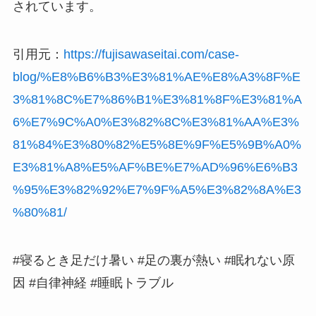
されています。
引用元：
https://fujisawaseitai.com/case-
blog/%E8%B6%B3%E3%81%AE%E8%A3%8F%E
3%81%8C%E7%86%B1%E3%81%8F%E3%81%A
6%E7%9C%A0%E3%82%8C%E3%81%AA%E3%
81%84%E3%80%82%E5%8E%9F%E5%9B%A0%
E3%81%A8%E5%AF%BE%E7%AD%96%E6%B3
%95%E3%82%92%E7%9F%A5%E3%82%8A%E3
%80%81/
#寝るとき足だけ暑い #足の裏が熱い #眠れない原
因 #自律神経 #睡眠トラブル