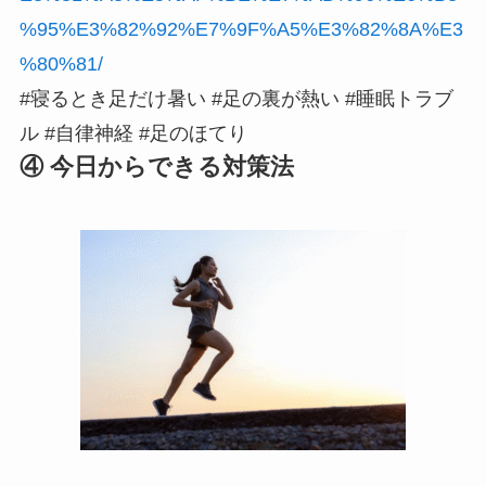
%95%E3%82%92%E7%9F%A5%E3%82%8A%E3
%80%81/
#寝るとき足だけ暑い #足の裏が熱い #睡眠トラブ
ル #自律神経 #足のほてり
④ 今日からできる対策法