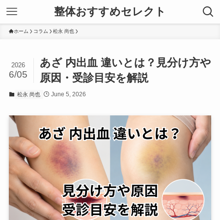
整体おすすめセレクト
ホーム
コラム
松永 尚也
あざ 内出血 違いとは？見分け方や
2026
6/05
原因・受診目安を解説
June 5, 2026
松永 尚也