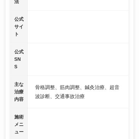
法
公式
サイ
ト
公式
SN
S
主な
骨格調整、筋肉調整、鍼灸治療、超音
治療
波診断、交通事故治療
内容
施術
メニ
ュー