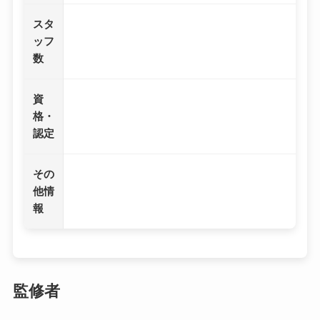
スタ
ッフ
数
資
格・
認定
その
他情
報
監修者