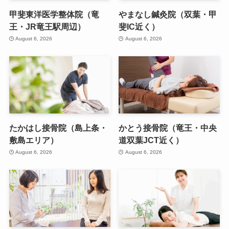
甲斐東洋医学整体院（竜
やまなし鍼灸院（双葉・甲
王・JR竜王駅周辺）
斐IC近く）
August 6, 2026
August 6, 2026
たかはし接骨院（島上条・
かとう接骨院（竜王・中央
敷島エリア）
道双葉JCT近く）
August 6, 2026
August 6, 2026