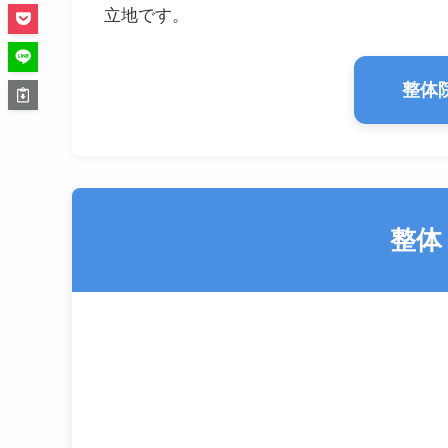
立地です。
整体
整体