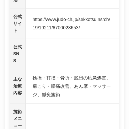
法
公式
https://www.judo-ch.jp/sekkotsuinsrch/
サイ
19/19211/6700028653/
ト
公式
SN
S
捻挫・打撲・骨折・脱臼の応急処置、
主な
治療
肩こり・腰痛改善、あん摩・マッサー
内容
ジ、鍼灸施術
施術
メニ
ュー