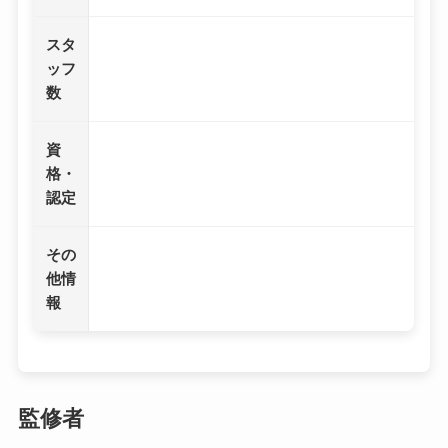
スタ
ッフ
数
資
格・
認定
その
他情
報
監修者