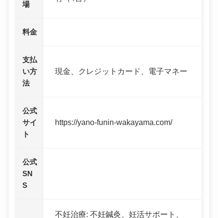
場
料金
支払
現金、クレジットカード、電子マネー
い方
法
公式
https://yano-funin-wakayama.com/
サイ
ト
公式
SN
S
不妊治療: 不妊鍼灸、妊活サポート、