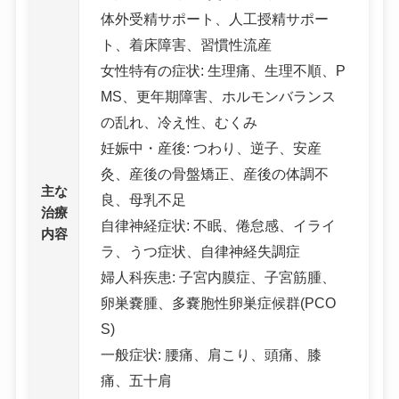
体外受精サポート、人工授精サポー
ト、着床障害、習慣性流産
女性特有の症状: 生理痛、生理不順、P
MS、更年期障害、ホルモンバランス
の乱れ、冷え性、むくみ
妊娠中・産後: つわり、逆子、安産
灸、産後の骨盤矯正、産後の体調不
主な
良、母乳不足
治療
自律神経症状: 不眠、倦怠感、イライ
内容
ラ、うつ症状、自律神経失調症
婦人科疾患: 子宮内膜症、子宮筋腫、
卵巣嚢腫、多嚢胞性卵巣症候群(PCO
S)
一般症状: 腰痛、肩こり、頭痛、膝
痛、五十肩