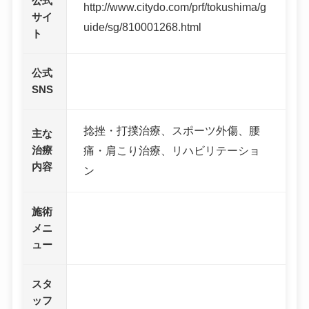
公式
http://www.citydo.com/prf/tokushima/g
サイ
uide/sg/810001268.html
ト
公式
SNS
捻挫・打撲治療、スポーツ外傷、腰
主な
治療
痛・肩こり治療、リハビリテーショ
内容
ン
施術
メニ
ュー
スタ
ッフ