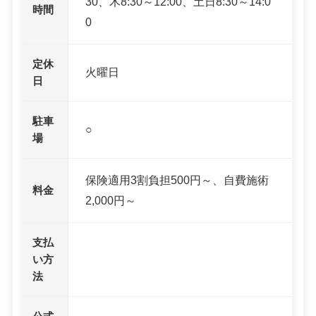
30、木8:30～12:00、土日8:30～14:0
時間
0
定休
火曜日
日
駐車
○
場
保険適用3割負担500円～、自費施術
料金
2,000円～
支払
い方
法