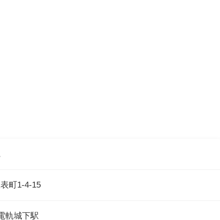
院
町1-4-15
電軌城下駅