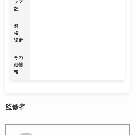
ッフ
数
資
格・
認定
その
他情
報
監修者