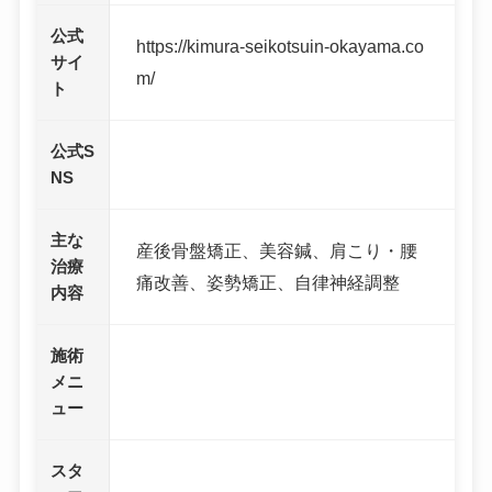
公式
https://kimura-seikotsuin-okayama.co
サイ
m/
ト
公式S
NS
主な
産後骨盤矯正、美容鍼、肩こり・腰
治療
痛改善、姿勢矯正、自律神経調整
内容
施術
メニ
ュー
スタ