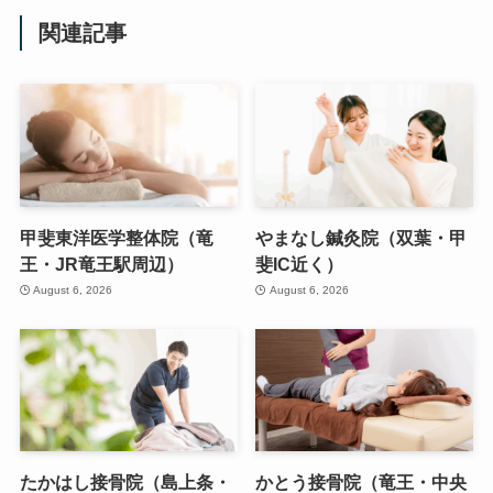
関連記事
甲斐東洋医学整体院（竜
やまなし鍼灸院（双葉・甲
王・JR竜王駅周辺）
斐IC近く）
August 6, 2026
August 6, 2026
たかはし接骨院（島上条・
かとう接骨院（竜王・中央