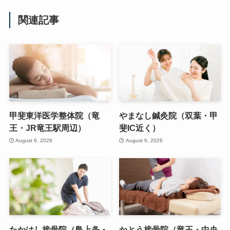
関連記事
甲斐東洋医学整体院（竜
やまなし鍼灸院（双葉・甲
王・JR竜王駅周辺）
斐IC近く）
August 6, 2026
August 6, 2026
たかはし接骨院（島上条・
かとう接骨院（竜王・中央