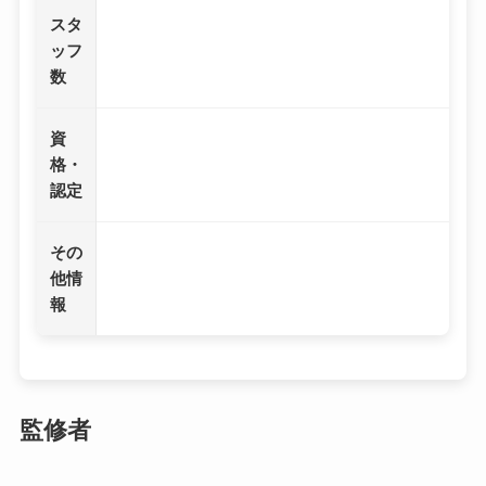
スタ
ッフ
数
資
格・
認定
その
他情
報
監修者