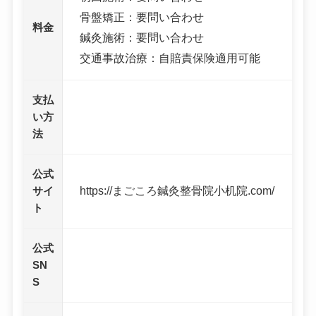
骨盤矯正：要問い合わせ
料金
鍼灸施術：要問い合わせ
交通事故治療：自賠責保険適用可能
支払
い方
法
公式
https://まごころ鍼灸整骨院小机院.com/
サイ
ト
公式
SN
S