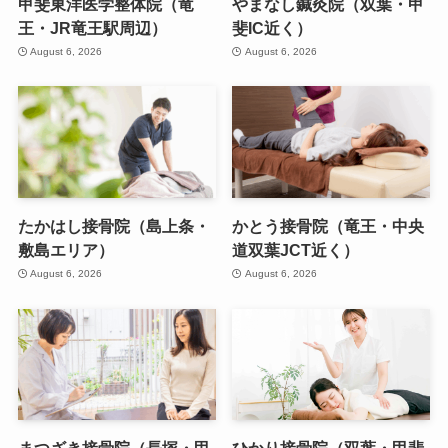
甲斐東洋医学整体院（竜
やまなし鍼灸院（双葉・甲
王・JR竜王駅周辺）
斐IC近く）
August 6, 2026
August 6, 2026
たかはし接骨院（島上条・
かとう接骨院（竜王・中央
敷島エリア）
道双葉JCT近く）
August 6, 2026
August 6, 2026