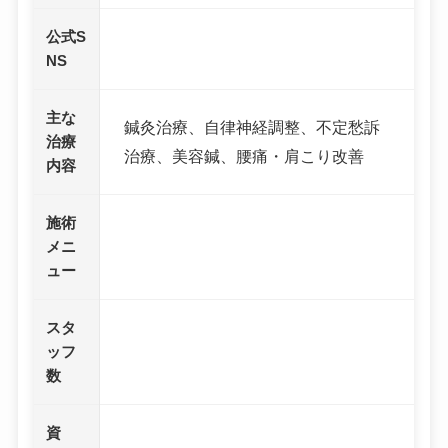
公式S
NS
主な
鍼灸治療、自律神経調整、不定愁訴
治療
治療、美容鍼、腰痛・肩こり改善
内容
施術
メニ
ュー
スタ
ッフ
数
資