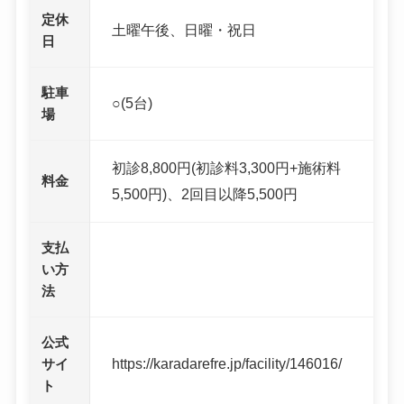
定休
土曜午後、日曜・祝日
日
駐車
○(5台)
場
初診8,800円(初診料3,300円+施術料
料金
5,500円)、2回目以降5,500円
支払
い方
法
公式
https://karadarefre.jp/facility/146016/
サイ
ト