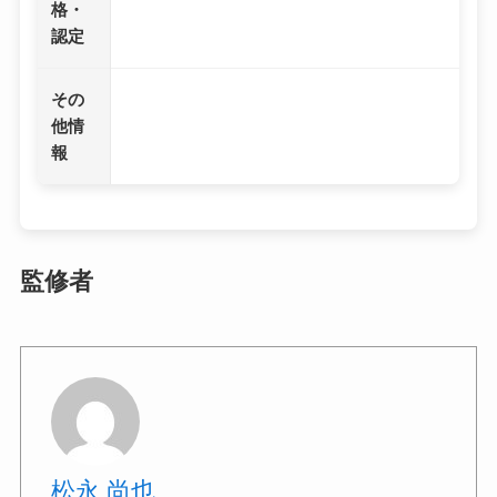
格・
認定
その
他情
報
監修者
松永 尚也