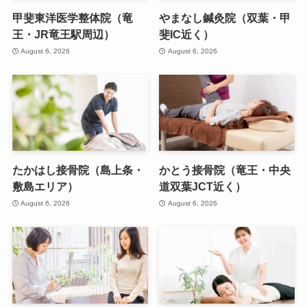
甲斐東洋医学整体院（竜
やまなし鍼灸院（双葉・甲
王・JR竜王駅周辺）
斐IC近く）
August 6, 2026
August 6, 2026
たかはし接骨院（島上条・
かとう接骨院（竜王・中央
敷島エリア）
道双葉JCT近く）
August 6, 2026
August 6, 2026