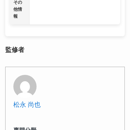
その
他情
報
監修者
松永 尚也