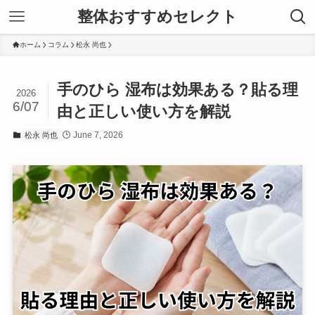
整体おすすめセレクト
ホーム
コラム
松永 尚也
手のひら 湿布は効果ある？貼る理
2026
6/07
由と正しい使い方を解説
June 7, 2026
松永 尚也